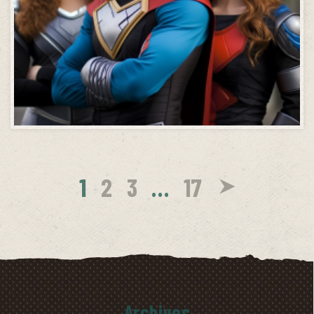
1
2
3
…
17
Archives