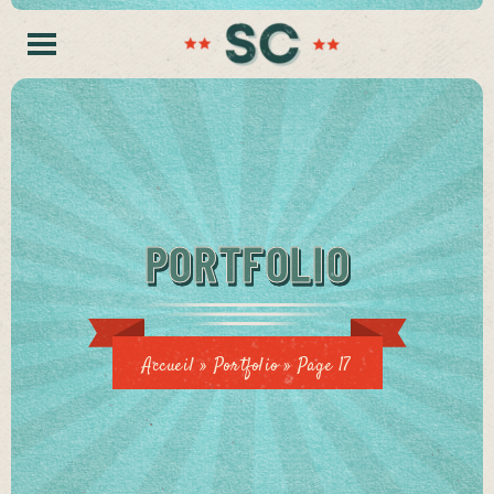
PORTFOLIO
Accueil
»
Portfolio
»
Page 17