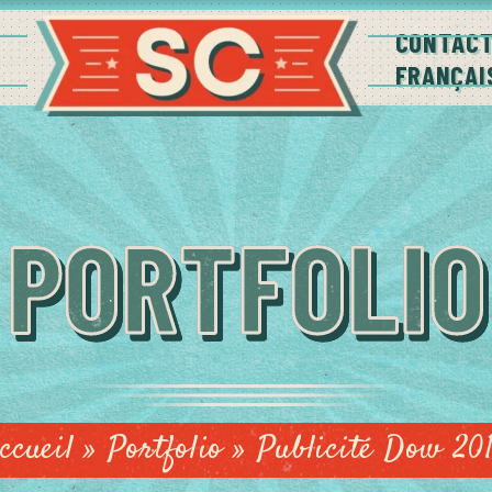
CONTAC
FRANÇAI
PORTFOLIO
ccueil
»
Portfolio
»
Publicité Dow 20