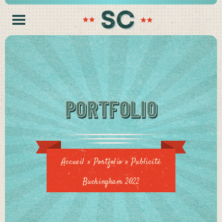
PORTFOLIO
Accueil
»
Portfolio
»
Publicité
Buckingham 2022