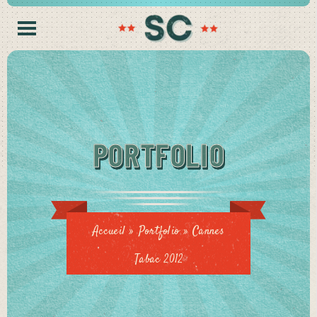
PORTFOLIO
Accueil
»
Portfolio
»
Cannes
Tabac 2012